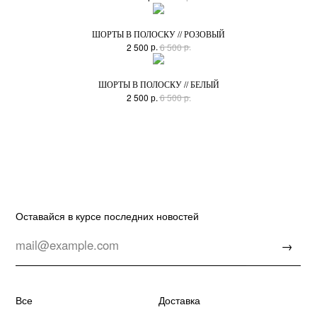
ШОРТЫ В ПОЛОСКУ // РОЗОВЫЙ
р.
р.
2 500
6 500
Оставайся в курсе последних новостей
ШОРТЫ В ПОЛОСКУ // БЕЛЫЙ
→
р.
р.
2 500
6 500
Все
Доставка
Sale
Оплата
New
Обмен и возврат
Рубашки
FAQ
Обработка данных
Свитеры
Публичная оферта
Худи
Брюки и юбки
Instagram
Футболки
Telegram
Аксессуары