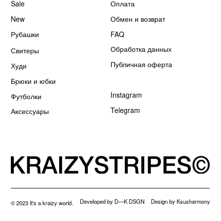
Developed by D—K DSGN
Design by Ksusharmony
© 2023 It's a kraizy world.