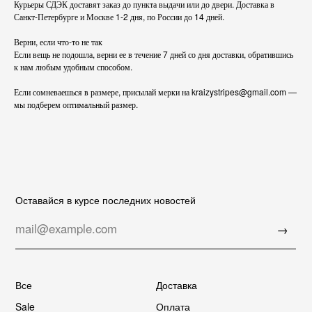
Курьеры СДЭК доставят заказ до пункта выдачи или до двери. Доставка в
Худи
Публичная оферта
Санкт-Петербурге и Москве 1-2 дня, по России до 14 дней.
Брюки и юбки
Верни, если что-то не так
Футболки
Instagram
Если вещь не подошла, верни ее в течение 7 дней со дня доставки, обратившись
Аксессуары
Telegram
к нам любым удобным способом.
Если сомневаешься в размере, присылай мерки на kraizystripes@gmail.com —
мы подберем оптимальный размер.
© 2023 It's a kraizy world.
Developed by D—K DSGN
Design by Ksusharmony