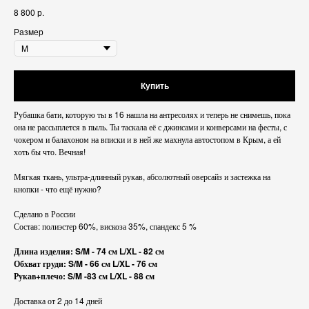
р.
8 800
Размер
Купить
Рубашка бати, которую ты в 16 нашла на антресолях и теперь не снимешь, пока
она не рассыплется в пыль. Ты таскала её с джинсами и конверсами на фесты, с
чокером и балахоном на вписки и в ней же махнула автостопом в Крым, а ей
хоть бы что. Вечная!
Мягкая ткань, ультра-длинный рукав, абсолютный оверсайз и застежка на
Оставайся в курсе последних новостей
кнопки - что ещё нужно?
→
Сделано в России
Состав:
полиэстер 60%, вискоза 35%, спандекс 5 %
Все
Доставка
Длина изделия: S/M - 74 см L/XL - 82 см
Sale
Оплата
Обхват груди: S/M - 66 см L/XL - 76 см
Рукав+плечо: S/M -83 см L/XL - 88 см
New
Обмен и возврат
Рубашки
FAQ
Доставка от 2 до 14 дней
Свитеры
Обработка данных